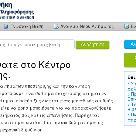
Γνωσιακή Βάση
Άνοιγμα Νέου Αιτήματος
Έλ
Άν
Αναζήτηση
ατε στο Κέντρο
ης.
Επι
> Σ
αιτημάτων υποστήριξης και την καλύτερη
Δελ
ιμοποιούμε ένα σύστημα διαχείρισης αιτημάτων
> Π
Επι
αίτημα υποστήριξης δίδεται ένας μοναδικός αριθμός
> Τ
ορείτε να χρησιμοποιήσετε για να παρακολουθήσετε
Βιβ
> Π
 αιτήματός σας και τις απαντήσεις. Παρέχεται
αρχ
των αιτημάτων σας. Για την υποβολή αιτήματος
κτρονική διεύθυνση.