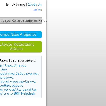
Επισκέπτης |
Σύνδεση
εγχος Κατάστασης Δελτίου
οιγμα Νέου Αιτήματος
Έλεγχος Κατάστασης
Δελτίου
λεγμένες ερωτήσεις
υμπλήρωση ενός
τίου
ροσωπικά δεδομένα και
κοινωνία
εχνική υποστήριξη για
λιοθηκονόμους
ως να στείλω μεγάλα
εία στο ΒΚΠ Helpdesk